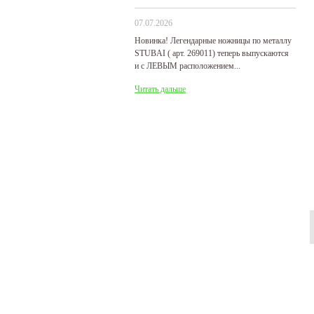
07.07.2026
29
Новинка! Легендарные ножницы по металлу
Р
STUBAI ( арт. 269011) теперь выпускаются
пр
и с ЛЕВЫМ расположением...
де
Читать дальше
Ч