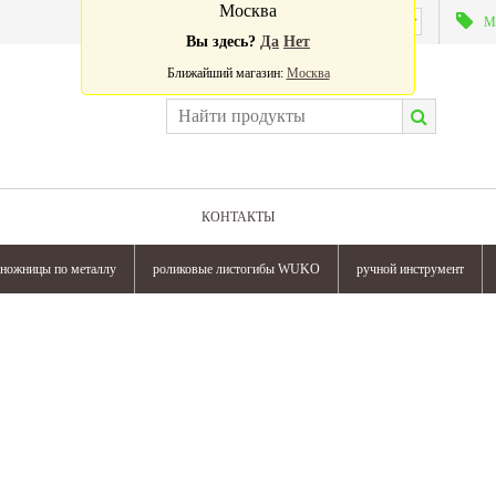
Москва
Валюта:
М
Вы здесь?
Да
Нет
Ближайший магазин:
Москва
КОНТАКТЫ
ножницы по металлу
роликовые листогибы WUKO
ручной инструмент
905 000
₽