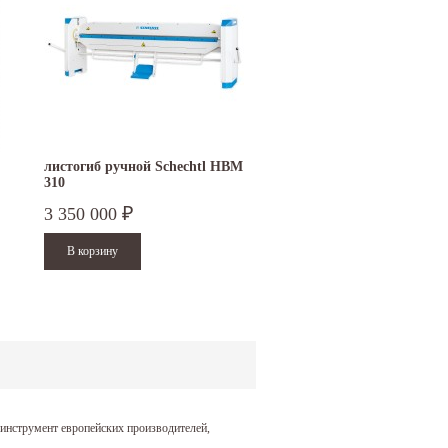
листогиб ручной Schechtl HBM
зиговочная машина RAS
310
12.35-3
3 350 000
2 200 000
₽
₽
инструмент европейских производителей,