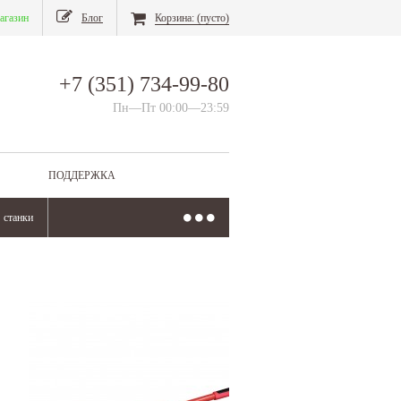
агазин
Блог
Корзина:
(пусто)
+7 (351) 734-99-80
Пн—Пт 00:00—23:59
ПОДДЕРЖКА
станки
листогиб ручной Schechtl LBX 250