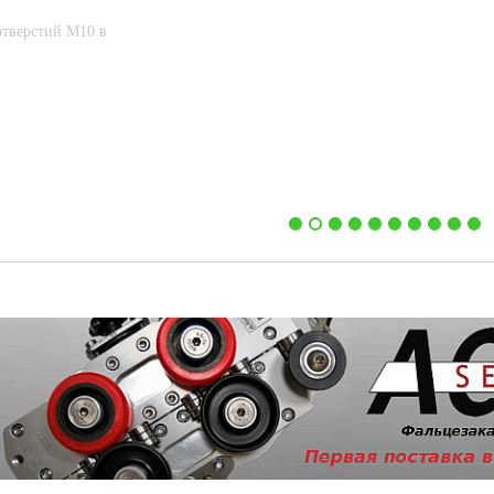
мобильный листогиб для тонколистового металла
Узнать больше